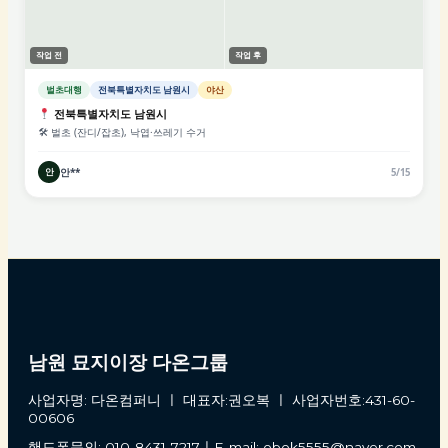
작업 전
작업 후
벌초대행
전북특별자치도 남원시
야산
전북특별자치도 남원시
🛠 벌초 (잔디/잡초), 낙엽·쓰레기 수거
안**
안
5/15
남원 묘지이장 다온그룹
사업자명: 다온컴퍼니 ㅣ 대표자:권오복 ㅣ 사업자번호:431-60-
00606
핸드폰문의: 010-8431-7217ㅣE-mail: obok5555@naver.com