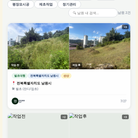
평장묘시공
제초작업
정기관리
남원 2건
+3
작업 전
작업 후
벌초대행
전북특별자치도 남원시
선산
전북특별자치도 남원시
🛠 벌초 (잔디/잡초)
안**
안
7/27
+2
+3