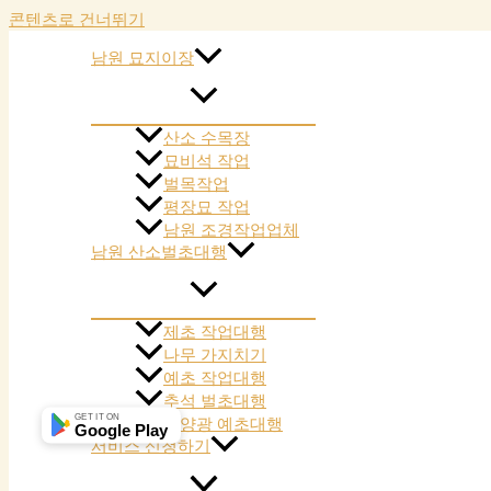
콘텐츠로 건너뛰기
남원 묘지이장
산소 수목장
묘비석 작업
벌목작업
평장묘 작업
남원 조경작업업체
남원 산소벌초대행
제초 작업대행
나무 가지치기
예초 작업대행
추석 벌초대행
GET IT ON
태양광 예초대행
Google Play
서비스 신청하기