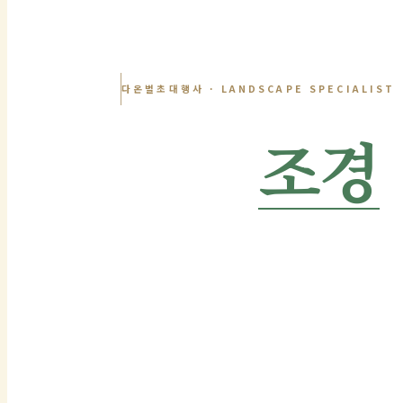
다온벌초대행사 · LANDSCAPE SPECIALIST
묘역
조경
전문 시공
묘역을 품격 있게 조성합니다
수목 정비·잔디 식재·화단 조성·배수 관리