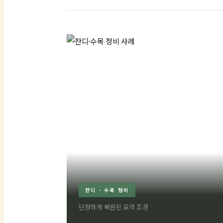
잔디 · 수목 정비
단정하게 복원된 묘역 조경