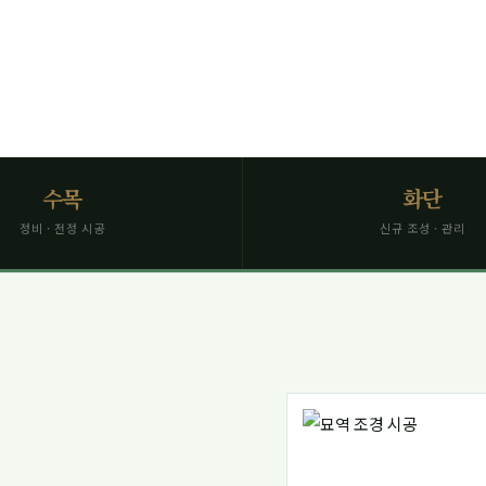
SCROLL
수목
화단
정비 · 전정 시공
신규 조성 · 관리